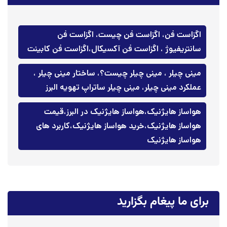
اگزاست فن، اگزاست فن چیست، اگزاست فن
سانتریفیوژ ، اگزاست فن آکسیکال،اگزاست فن کابینت
مینی چیلر ، مینی چیلر چیست؟، ساختار مینی چیلر ،
عملکرد مینی چیلر، مینی چیلر ساتراپ تهویه البرز
هواساز هایژنیک،هواساز هایژنیک در البرز،قیمت
هواساز هایژنیک،خرید هواساز هایژنیک،کاربرد های
هواساز هایژنیک
برای ما پیغام بگزارید