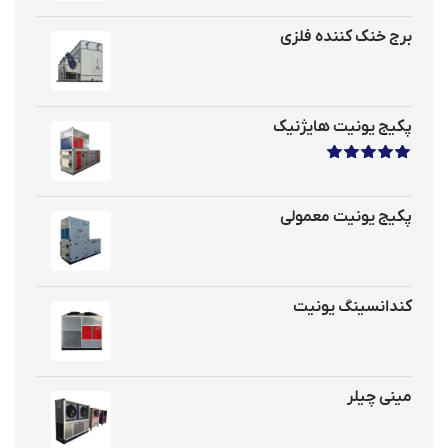
برج خنک کننده فلزی
پکیج یونیت هایژنیک
نمره
5.00
از 5
پکیج یونیت معمولی
کندانسینگ یونیت
مینی چیلر