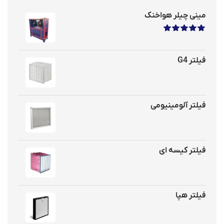
مینی چیلر هواخنک
نمره
5.00
از 5
فیلتر G4
فیلتر آلومینیومی
فیلتر کیسه ای
فیلتر هپا