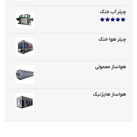
چیلر آب خنک
نمره
5.00
از 5
چیلر هوا خنک
هواساز معمولی
هواساز هایژنیک