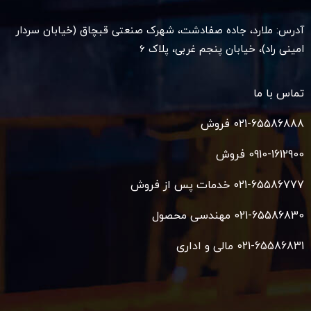
آدرس: ملارد، جاده صفادشت، شهرک صنعتی قبچاق (خیابان سردار
امینی راد)، خیابان پنجم غربی، پلاک 6
تماس با ما
021-65586888 فروش
0910-1612900 فروش
021-65586777 خدمات پس از فروش
021-65586830 مهندسی محصول
021-65586831 مالی و اداری